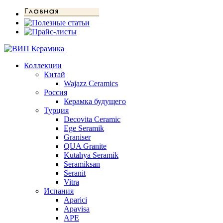
Коллекции
Китай
Wajazz Ceramics
Россия
Керамка будущего
Турция
Decovita Ceramic
Ege Seramik
Graniser
QUA Granite
Kutahya Seramik
Seramiksan
Seranit
Vitra
Испания
Aparici
Apavisa
APE