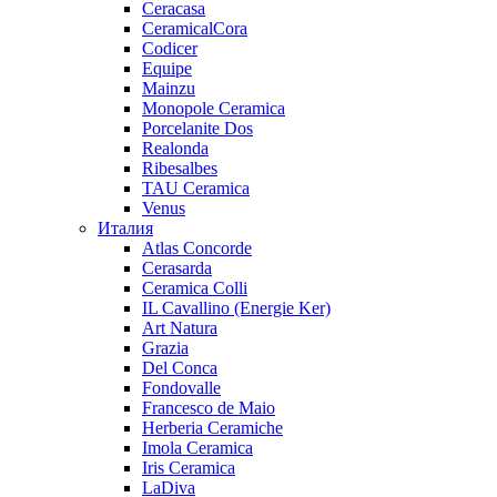
Ceracasa
CeramicalCora
Codicer
Equipe
Mainzu
Monopole Ceramica
Porcelanite Dos
Realonda
Ribesalbes
TAU Ceramica
Venus
Италия
Atlas Concorde
Cerasarda
Ceramica Colli
IL Cavallino (Energie Ker)
Art Natura
Grazia
Del Conca
Fondovalle
Francesco de Maio
Herberia Ceramiche
Imola Ceramica
Iris Ceramica
LaDiva