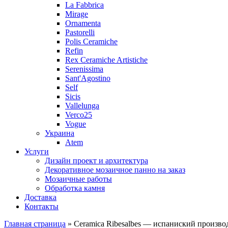
La Fabbrica
Mirage
Ornamenta
Pastorelli
Polis Ceramiche
Refin
Rex Ceramiche Artistiche
Serenissima
Sant'Agostino
Self
Sicis
Vallelunga
Verco25
Vogue
Украина
Atem
Услуги
Дизайн проект и архитектура
Декоративное мозаичное панно на заказ
Мозаичные работы
Обработка камня
Доставка
Контакты
Главная страница
» Ceramica Ribesalbes — испаниский произво